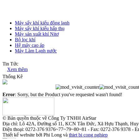
Máy sấy khí kiểu đông lạnh
Máy sấy khí kiểu hấp thụ
Máy sản xuất khí Nitơ
Bộ lọc khí
Hệ máy cao áp
Máy Làm Lạnh nước
Tin Tức
Xem thêm
Thống Kê
Error
: Sorry, but the Product you've requested wasn't found!
© Bản quyền thuộc về Công Ty TNHH AirStar
Địa chỉ: Lô 42A, Đường số 11, KCN Tân Đức, Xã Hựu Thạnh, Huy
Điện thoại: 0272-376 9376~77~79~80~81 - Fax: 0272-376 9378 - E
Thiết kế website bởi Phi Long và
thiet bi cong nghiep